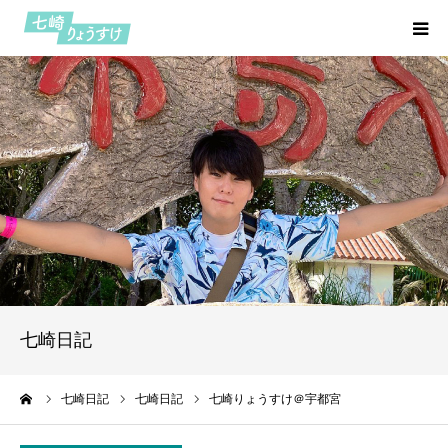
HOME
プロフィール
七つの約束
活動報告
七崎日記
七崎日記
お問い合わせ
ーム
七崎日記
七崎日記
七崎りょうすけ＠宇都宮