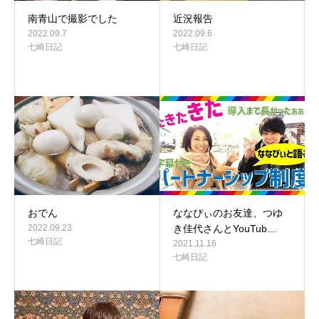
南青山で撮影でした
近況報告
2022.09.7
2022.09.6
七崎日記
七崎日記
おでん
ななぴぃのお友達、つゆ
2022.09.23
き佳代さんとYouTub…
七崎日記
2021.11.16
七崎日記