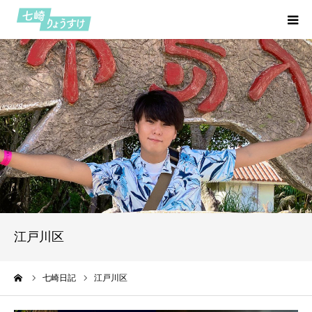
HOME
プロフィール
七つの約束
活動報告
七崎日記
江戸川区
お問い合わせ
ーム
七崎日記
江戸川区