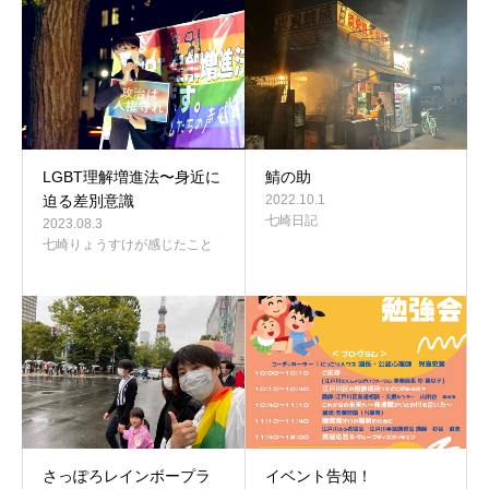
LGBT理解増進法〜身近に
鯖の助
迫る差別意識
2022.10.1
七崎日記
2023.08.3
七崎りょうすけが感じたこと
さっぽろレインボープラ
イベント告知！