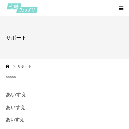
HOME
サポート
プロフィール
七つの約束
ーム
サポート
活動報告
aaaaa
七崎日記
あいすえ
お問い合わせ
あいすえ
あいすえ