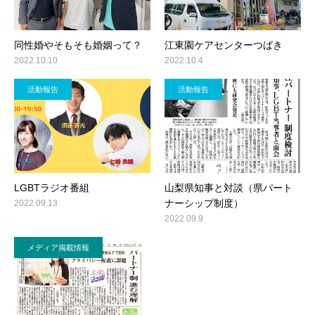
同性婚やそもそも婚姻って？
江東園ケアセンターつばき
2022.10.10
2022.10.4
活動報告
活動報告
LGBTラジオ番組
山梨県知事と対談（県パート
ナーシップ制度）
2022.09.13
2022.09.9
メディア掲載情報