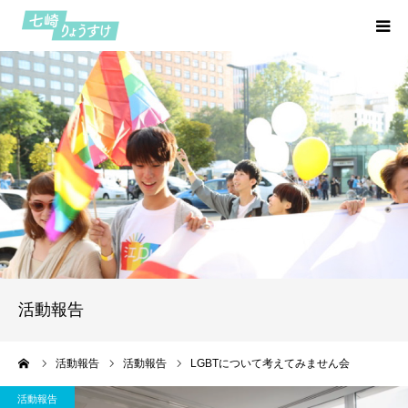
HOME
プロフィール
七つの約束
活動報告
七崎日記
活動報告
お問い合わせ
ーム
活動報告
活動報告
LGBTについて考えてみません会
活動報告