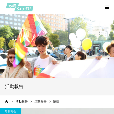
HOME
プロフィール
七つの約束
活動報告
七崎日記
活動報告
お問い合わせ
ーム
活動報告
活動報告
陳情
活動報告