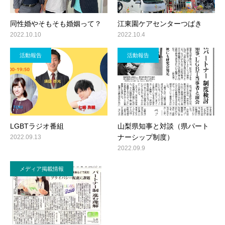
同性婚やそもそも婚姻って？
江東園ケアセンターつばき
2022.10.10
2022.10.4
活動報告
活動報告
LGBTラジオ番組
山梨県知事と対談（県パート
ナーシップ制度）
2022.09.13
2022.09.9
メディア掲載情報