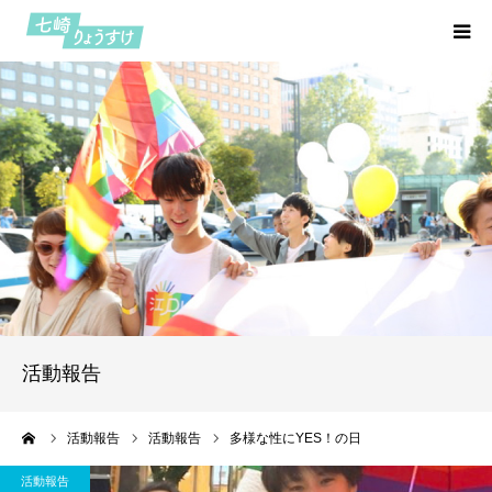
HOME
プロフィール
七つの約束
活動報告
七崎日記
活動報告
お問い合わせ
ーム
活動報告
活動報告
多様な性にYES！の日
活動報告