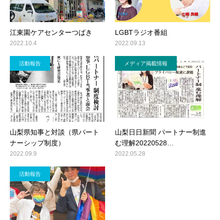
江東園ケアセンターつばき
LGBTラジオ番組
2022.10.4
2022.09.13
活動報告
メディア掲載情報
山梨県知事と対談（県パート
山梨日日新聞 パートナー制進
ナーシップ制度）
む理解20220528…
2022.09.9
2022.05.28
活動報告