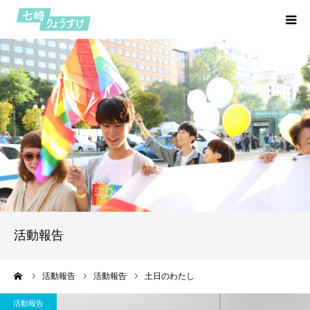
HOME
プロフィール
七つの約束
活動報告
七崎日記
活動報告
お問い合わせ
ーム
活動報告
活動報告
土日のわたし
活動報告